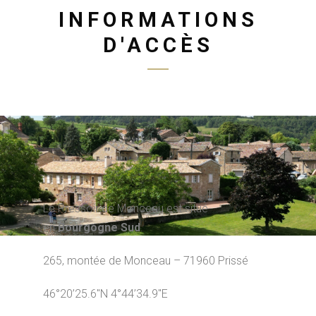
INFORMATIONS
D'ACCÈS
Le Pressoir de Monceau est situé
en
Bourgogne Sud
.
265, montée de Monceau – 71960 Prissé
46°20’25.6″N 4°44’34.9″E